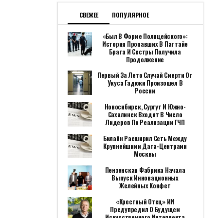
СВЕЖЕЕ
ПОПУЛЯРНОЕ
«Был В Форме Полицейского»:
История Пропавших В Паттайе
Брата И Сестры Получила
Продолжение
Первый За Лето Случай Смерти От
Укуса Гадюки Произошел В
России
Новосибирск, Сургут И Южно-
Сахалинск Входят В Число
Лидеров По Реализации ГЧП
Билайн Расширил Сеть Между
Крупнейшими Дата-Центрами
Москвы
Пензенская Фабрика Начала
Выпуск Инновационных
Желейных Конфет
«Крестный Отец» ИИ
Предупредил О Будущем
Искусственного Интеллекта