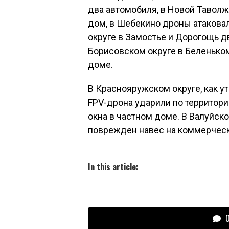
два автомобиля, в Новой Таволж
дом, в Шебекино дроны атаковал
округе в Замостье и Дорогощь 
Борисовском округе в Беленьком
доме.
В Краснояружском округе, как у
FPV-дрона ударили по территори
окна в частном доме. В Валуйско
поврежден навес на коммерческ
In this article:
О