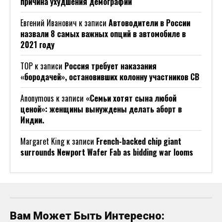
причина ухудшения демографии
Евгений Иванович
к записи
Автоводители в России
назвали 8 самых важных опций в автомобиле в
2021 году
ТОР
к записи
Россия требует наказания
«бородачей», остановивших колонну участников СВ
Anonymous
к записи
«Семьи хотят сына любой
ценой»: женщины вынуждены делать аборт в
Индии.
Margaret King
к записи
French-backed chip giant
surrounds Newport Wafer Fab as bidding war looms
Вам Может Быть Интересно: