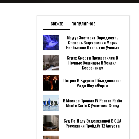
СВЕЖЕЕ
ПОПУЛЯРНОЕ
Медуз Заставят Определять
Степень Загрязнения Моря:
Необычное Открытие Ученых
Страх Смерти Превратился В
Ночные Кошмары И Усилил
Бессонницу
Петров И Бурунов Объединились
Ради Шоу «Форт»
В Москве Прошла IV Регата Radio
Monte Carlo С Участием Звезд
Суд По Делу Задержанной В США
Россиянки Пройдёт 12 Августа