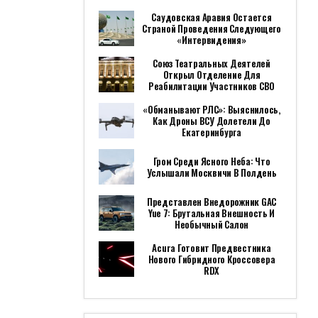
Саудовская Аравия Остается
Страной Проведения Следующего
«Интервидения»
Союз Театральных Деятелей
Открыл Отделение Для
Реабилитации Участников СВО
«Обманывают РЛС»: Выяснилось,
Как Дроны ВСУ Долетели До
Екатеринбурга
Гром Среди Ясного Неба: Что
Услышали Москвичи В Полдень
Представлен Внедорожник GAC
Yue 7: Брутальная Внешность И
Необычный Салон
Acura Готовит Предвестника
Нового Гибридного Кроссовера
RDX