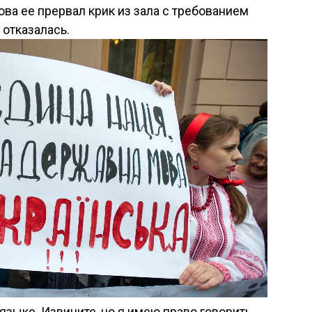
а ее прервал крик из зала с требованием
 отказалась.
 языке. Извините, но я имею право говорить