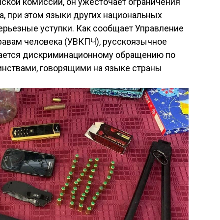
ской комиссии, он ужесточает ограничения
а, при этом языки других национальных
рьезные уступки. Как сообщает Управление
равам человека (УВКПЧ), русскоязычное
гается дискриминационному обращению по
нствами, говорящими на языке страны