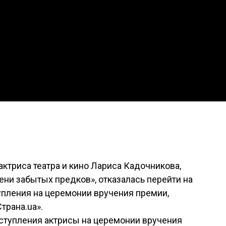
актриса театра и кино Лариса Кадочникова,
ни забытых предков», отказалась перейти на
упления на церемонии вручения премии,
трана.ua».
ыступления актрисы на церемонии вручения