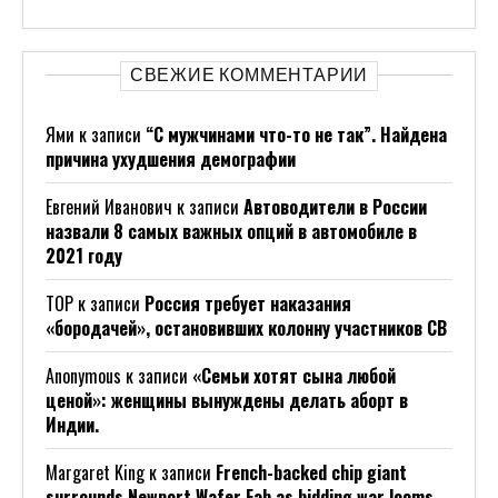
СВЕЖИЕ КОММЕНТАРИИ
Ями
к записи
“С мужчинами что-то не так”. Найдена
причина ухудшения демографии
Евгений Иванович
к записи
Автоводители в России
назвали 8 самых важных опций в автомобиле в
2021 году
ТОР
к записи
Россия требует наказания
«бородачей», остановивших колонну участников СВ
Anonymous
к записи
«Семьи хотят сына любой
ценой»: женщины вынуждены делать аборт в
Индии.
Margaret King
к записи
French-backed chip giant
surrounds Newport Wafer Fab as bidding war looms