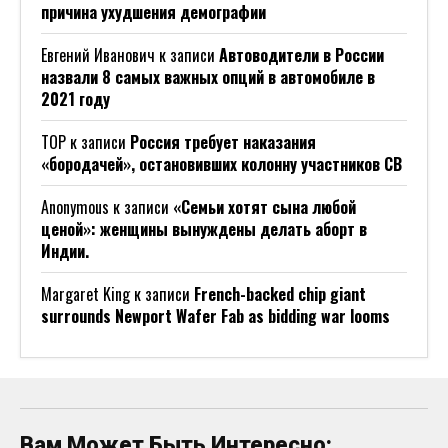
причина ухудшения демографии
Евгений Иванович
к записи
Автоводители в России
назвали 8 самых важных опций в автомобиле в
2021 году
ТОР
к записи
Россия требует наказания
«бородачей», остановивших колонну участников СВ
Anonymous
к записи
«Семьи хотят сына любой
ценой»: женщины вынуждены делать аборт в
Индии.
Margaret King
к записи
French-backed chip giant
surrounds Newport Wafer Fab as bidding war looms
Вам Может Быть Интересно: