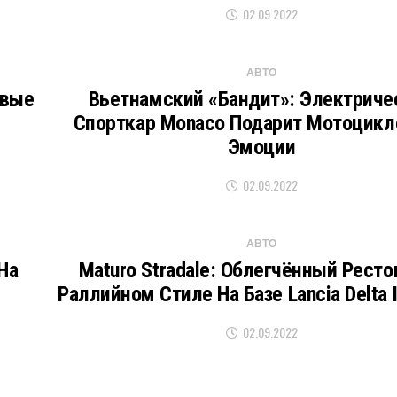
02.09.2022
АВТО
рвые
Вьетнамский «бандит»: Электриче
Спорткар Monaco Подарит Мотоцик
Эмоции
02.09.2022
АВТО
На
Maturo Stradale: Облегчённый Рест
Раллийном Стиле На Базе Lancia Delta I
02.09.2022