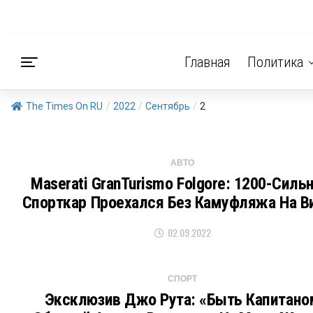
Главная
Политика
The Times On RU
/
2022
/
Сентябрь
/
2
АВТО
Maserati GranTurismo Folgore: 1200-Силь
Спорткар Проехался Без Камуфляжа На В
02.09.2022
СПОРТ
Эксклюзив Джо Рута: «Быть ​​капитано