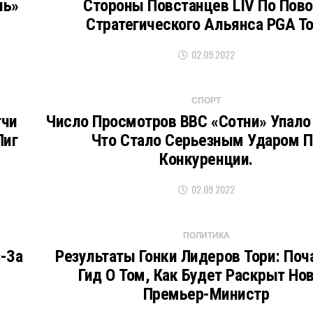
нь»
Стороны Повстанцев LIV По Пов
Стратегического Альянса PGA To
02.09.2022
СПОРТ
тчи
Число Просмотров BBC «Сотни» Упало 
Лиг
Что Стало Серьезным Ударом П
Конкуренции.
02.09.2022
ПОЛИТИКА
-За
Результаты Гонки Лидеров Тори: Поч
Гид О Том, Как Будет Раскрыт Но
Премьер-Министр