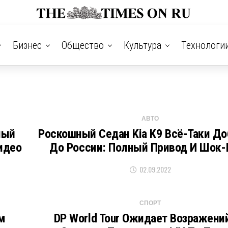
Бизнес
Общество
Культура
Технологи
АВТО
ный
Роскошный Седан Kia K9 Всё-Таки Д
идео
До России: Полный Привод И Шок-
02.09.2022
СПОРТ
м
DP World Tour Ожидает Возражени