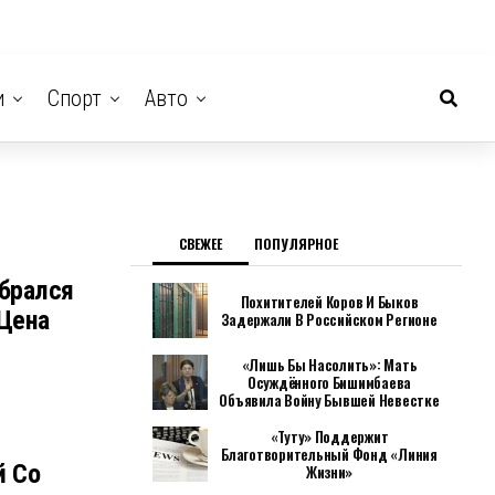
и
Спорт
Авто
СВЕЖЕЕ
ПОПУЛЯРНОЕ
обрался
Похитителей Коров И Быков
Цена
Задержали В Российском Регионе
«Лишь Бы Насолить»: Мать
Осуждённого Бишимбаева
Объявила Войну Бывшей Невестке
«Туту» Поддержит
Благотворительный Фонд «Линия
й Со
Жизни»