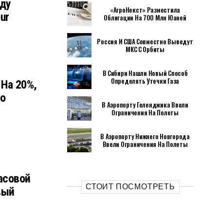
оду
«АгроНекст» Разместила
ur
Облигации На 700 Млн Юаней
Россия И США Совместно Выведут
МКС С Орбиты
В Сибири Нашли Новый Способ
Определять Утечки Газа
На 20%,
о
В Аэропорту Геленджика Ввели
Ограничения На Полеты
В Аэропорту Нижнего Новгорода
Ввели Ограничения На Полеты
асовой
СТОИТ ПОСМОТРЕТЬ
вый