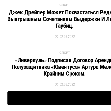
СПОРТ
Джек Дрейпер Может Похвастаться Ред
Выигрышным Сочетанием Выдержки И Л
Гаубиц.
02.09.2022
СПОРТ
«Ливерпуль» Подписал Договор Арен
Полузащитника «Ювентуса» Артура Мел
Крайним Сроком.
02.09.2022