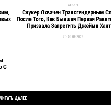
СПОРТ
ким,
Снукер Охвачен Трансгендерным С
евых
После Того, Как Бывшая Первая Ракет
Призвала Запретить Джейми Хант
02.09.2022
ды
о С
ЧИТАТЬ ДАЛЕЕ