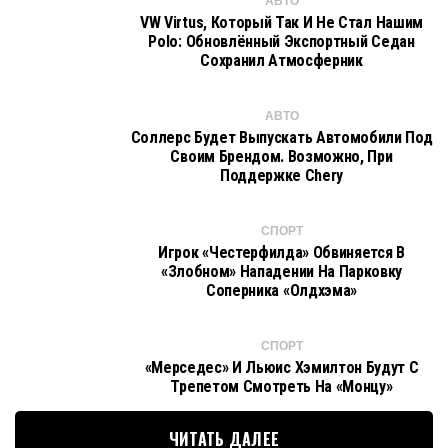
АВТО
VW Virtus, Который Так И Не Стал Нашим
Polo: Обновлённый Экспортный Седан
Сохранил Атмосферник
АВТО
Соллерс Будет Выпускать Автомобили Под
Своим Брендом. Возможно, При
Поддержке Chery
СПОРТ
Игрок «Честерфилда» Обвиняется В
«злобном» Нападении На Парковку
Соперника «Олдхэма»
СПОРТ
«Мерседес» И Льюис Хэмилтон Будут С
Трепетом Смотреть На «Монцу»
ЧИТАТЬ ДАЛЕЕ