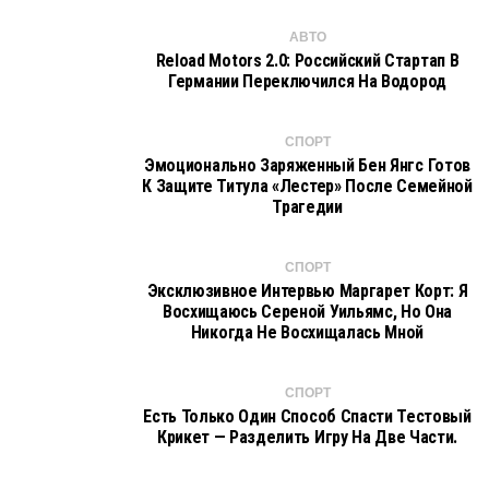
АВТО
Reload Motors 2.0: Российский Стартап В
Германии Переключился На Водород
СПОРТ
Эмоционально Заряженный Бен Янгс Готов
К Защите Титула «Лестер» После Семейной
Трагедии
СПОРТ
Эксклюзивное Интервью Маргарет Корт: Я
Восхищаюсь Сереной Уильямс, Но Она
Никогда Не Восхищалась Мной
СПОРТ
Есть Только Один Способ Спасти Тестовый
Крикет — Разделить Игру На Две Части.