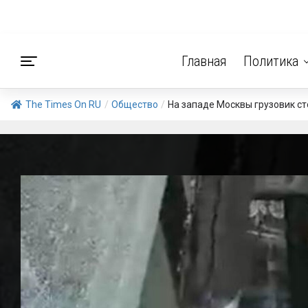
Главная
Политика
The Times On RU
/
Общество
/
На западе Москвы грузовик ст