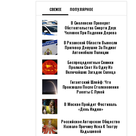
СВЕЖЕЕ
ПОПУЛЯРНОЕ
В Смоленске Проверят
Обстоятельства Смерти Двух
Человек При Падении Дерева
В Рязанской Области Вынесли
Приговор Девушке За Поджог
Автомобиля Полиции
Беспрецедентные Снимки
Пролили Свет На Одну Из
Величайших Загадок Солнца
Гигантский Шлейф: Что
Произошло После Столкновения
Ракеты С Луной
В Москве Пройдет Фестиваль
«День Индии»
Российское Авторское Общество
Назвало Причину Иска К Театру
Кадышевой