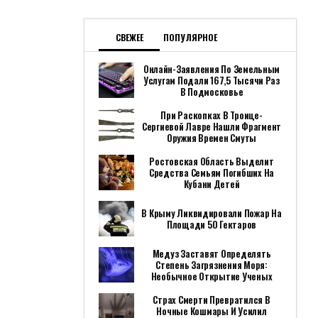
СВЕЖЕЕ
ПОПУЛЯРНОЕ
Онлайн-Заявления По Земельным
Услугам Подали 167,5 Тысячи Раз
В Подмосковье
При Раскопках В Троице-
Сергиевой Лавре Нашли Фрагмент
Оружия Времен Смуты
Ростовская Область Выделит
Средства Семьям Погибших На
Кубани Детей
В Крыму Ликвидировали Пожар На
Площади 50 Гектаров
Медуз Заставят Определять
Степень Загрязнения Моря:
Необычное Открытие Ученых
Страх Смерти Превратился В
Ночные Кошмары И Усилил