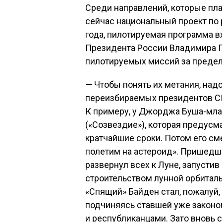
Среди направлений, которые пл
сейчас национальный проект по
года, пилотируемая программа в
Президента России Владимира Пу
пилотируемых миссий за предел
— Чтобы понять их метания, над
переизбираемых президентов С
К примеру, у Джорджа Буша-мла
(«Созвездие»), которая предусма
кратчайшие сроки. Потом его см
полетим на астероид». Пришедш
развернул всех к Луне, запустив
строительством лунной орбиталь
«Спящий» Байден стал, пожалуй,
подчиняясь ставшей уже закон
и республиканцами. Зато вновь 