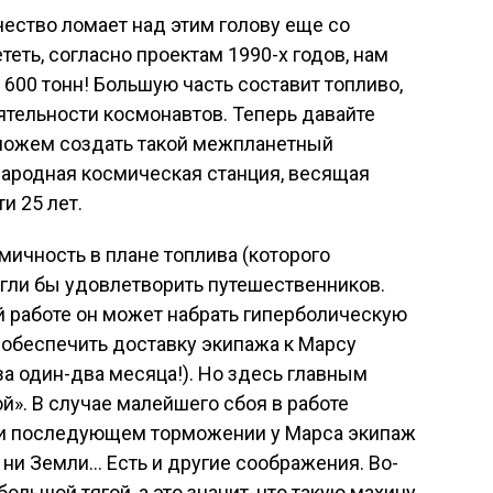
ество ломает над этим голову еще со
теть, согласно проектам 1990-х годов, нам
600 тонн! Большую часть составит топливо,
тельности космонавтов. Теперь давайте
сможем создать такой межпланетный
народная космическая станция, весящая
и 25 лет.
мичность в плане топлива (которого
огли бы удовлетворить путешественников.
й работе он может набрать гиперболическую
 обеспечить доставку экипажа к Марсу
за один-два месяца!). Но здесь главным
й». В случае малейшего сбоя в работе
при последующем торможении у Марса экипаж
 ни Земли… Есть и другие соображения. Во-
ольшой тягой, а это значит, что такую махину