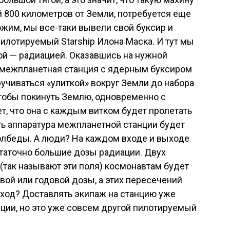
й 800 километров от Земли, потребуется еще
ожим, мы все-таки вывели свой буксир и
пилотируемый Starship Илона Маска. И тут мы
ой — радиацией. Оказавшись на нужной
у межпланетная станция с ядерным буксиром
учиваться «улиткой» вокруг Земли до набора
чтобы покинуть Землю, одновременно с
т, что она с каждым витком будет пролетать
ть аппаратура межпланетной станции будет
полбеды. А люди? На каждом входе и выходе
статочно большие дозы радиации. Двух
(так называют эти поля) космонавтам будет
вой или годовой дозы, а этих пересечений
ыход? Доставлять экипаж на станцию уже
ции, но это уже совсем другой пилотируемый