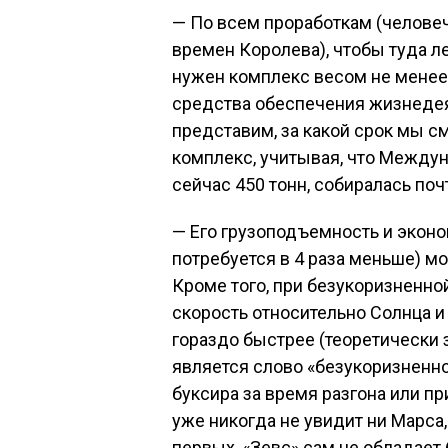
— По всем проработкам (человеч
времен Королева), чтобы туда ле
нужен комплекс весом не менее 
средства обеспечения жизнедея
представим, за какой срок мы 
комплекс, учитывая, что Между
сейчас 450 тонн, собиралась почт
— Его грузоподъемность и эконо
потребуется в 4 раза меньше) м
Кроме того, при безукоризненно
скорость относительно Солнца и
гораздо быстрее (теоретически 
является слово «безукоризненно
буксира за время разгона или 
уже никогда не увидит ни Марса,
первых, «Зевс» сам не обладает б