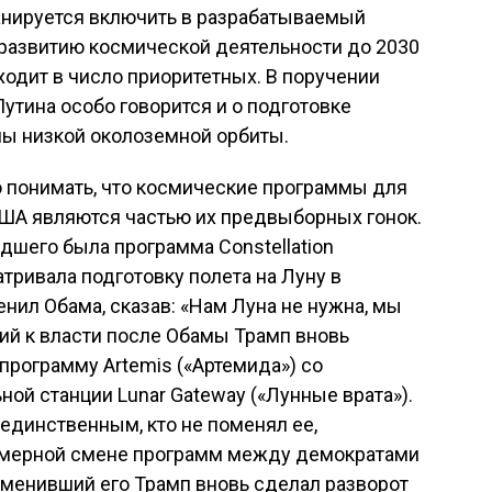
анируется включить в разрабатываемый
 развитию космической деятельности до 2030
ходит в число приоритетных. В поручении
тина особо говорится и о подготовке
ы низкой околоземной орбиты.
о понимать, что космические программы для
ША являются частью их предвыборных гонок.
дшего была программа Constellation
тривала подготовку полета на Луну в
енил Обама, сказав: «Нам Луна не нужна, мы
ий к власти после Обамы Трамп вновь
 программу Artemis («Артемида») со
ной станции Lunar Gateway («Лунные врата»).
 единственным, кто не поменял ее,
омерной смене программ между демократами
сменивший его Трамп вновь сделал разворот