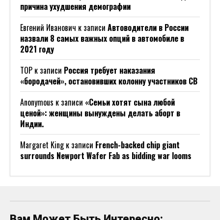
причина ухудшения демографии
Евгений Иванович
к записи
Автоводители в России
назвали 8 самых важных опций в автомобиле в
2021 году
ТОР
к записи
Россия требует наказания
«бородачей», остановивших колонну участников СВ
Anonymous
к записи
«Семьи хотят сына любой
ценой»: женщины вынуждены делать аборт в
Индии.
Margaret King
к записи
French-backed chip giant
surrounds Newport Wafer Fab as bidding war looms
Вам Может Быть Интересно: