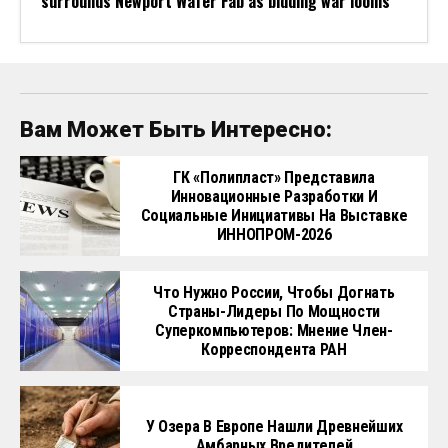
surrounds Newport Wafer Fab as bidding war looms
Вам Может Быть Интересно:
ГК «Полипласт» Представила
Инновационные Разработки И
Социальные Инициативы На Выставке
ИННОПРОМ-2026
Что Нужно России, Чтобы Догнать
Страны-Лидеры По Мощности
Суперкомпьютеров: Мнение Член-
Корреспондента РАН
У Озера В Европе Нашли Древнейших
Амбарных Вредителей