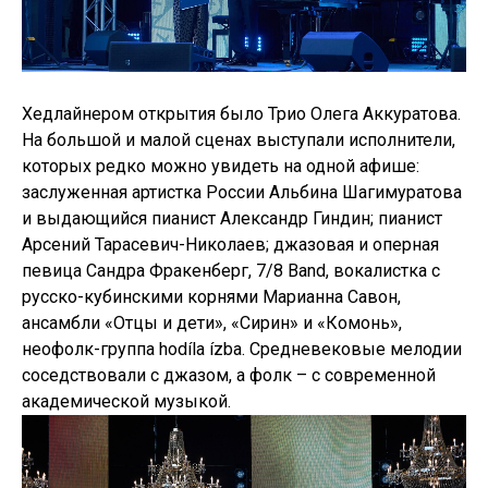
Хедлайнером открытия было Трио Олега Аккуратова.
На большой и малой сценах выступали исполнители,
которых редко можно увидеть на одной афише:
заслуженная артистка России Альбина Шагимуратова
и выдающийся пианист Александр Гиндин; пианист
Арсений Тарасевич-Николаев; джазовая и оперная
певица Сандра Фракенберг, 7/8 Band, вокалистка с
русско-кубинскими корнями Марианна Савон,
ансамбли «Отцы и дети», «Сирин» и «Комонь»,
неофолк-группа hodíla ízba. Средневековые мелодии
соседствовали с джазом, а фолк – с современной
академической музыкой.