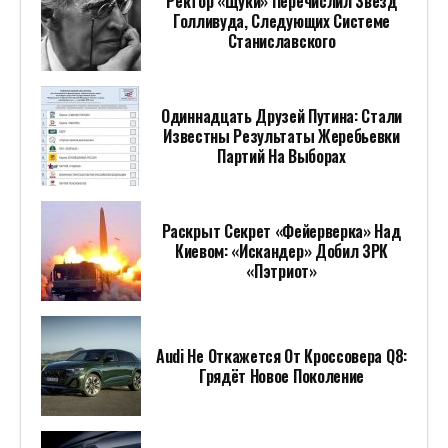
Ректор «Щуки» Перечислил Звезд
Голливуда, Следующих Системе
Станиславского
Одиннадцать Друзей Путина: Стали
Известны Результаты Жеребьевки
Партий На Выборах
Раскрыт Секрет «фейерверка» Над
Киевом: «Искандер» Добил ЗРК
«Пэтриот»
Audi Не Откажется От Кроссовера Q8:
Грядёт Новое Поколение