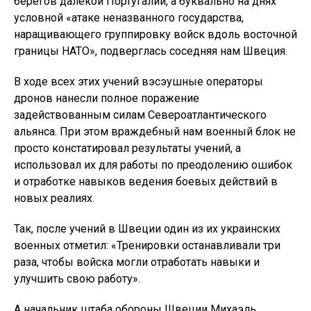
берегов далёкой Португалии, а буквально на днях
условной «атаке неназванного государства,
наращивающего группировку войск вдоль восточной
границы НАТО», подверглась соседняя нам Швеция.
В ходе всех этих учений вэсэушные операторы
дронов нанесли полное поражение
задействованным силам Североатлантического
альянса. При этом враждебный нам военный блок не
просто констатировал результаты учений, а
использовал их для работы по преодолению ошибок
и отработке навыков ведения боевых действий в
новых реалиях.
Так, после учений в Швеции один из их украинских
военных отметил: «Тренировки останавливали три
раза, чтобы войска могли отработать навыки и
улучшить свою работу».
А начальник штаба обороны Швеции Михаэль