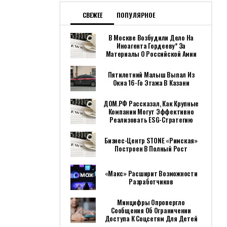
СВЕЖЕЕ
ПОПУЛЯРНОЕ
В Москве Возбудили Дело На
Иноагента Гордееву* За
Материалы О Российской Амии
Пятилетний Малыш Выпал Из
Окна 16-Го Этажа В Казани
ДОМ.РФ Рассказал, Как Крупные
Компании Могут Эффективно
Реализовать ESG-Стратегию
Бизнес-Центр STONE «Римская»
Построен В Полный Рост
«Макс» Расширит Возможности
Разработчиков
Минцифры Опровергло
Сообщения Об Ограничении
Доступа К Соцсетям Для Детей