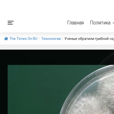
Главная
Политика
The Times On RU
/
Технологии
/
Ученые обратили грибной «я