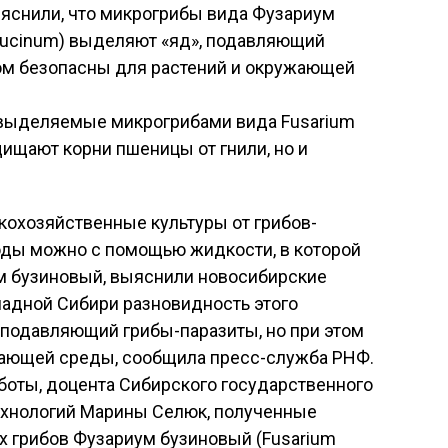
яснили, что микрогрибы вида Фузариум
bucinum) выделяют «яд», подавляющий
том безопасны для растений и окружающей
выделяемые микрогрибами вида Fusarium
щищают корни пшеницы от гнили, но и
кохозяйственные культуры от грибов-
оды можно с помощью жидкости, в которой
м бузиновый, выяснили новосибирские
падной Сибири разновидность этого
 подавляющий грибы-паразиты, но при этом
жающей среды, сообщила пресс-служба РНФ.
боты, доцента Сибирского государственного
ехнологий Марины Селюк, полученные
х грибов Фузариум бузиновый (Fusarium