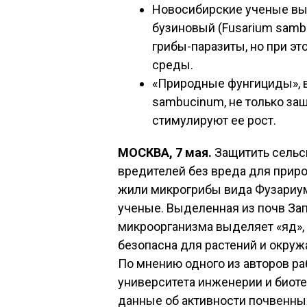
Новосибирские ученые вы
бузиновый (Fusarium sam
грибы-паразиты, но при э
среды.
«Природные фунгициды», 
sambucinum, не только за
стимулируют ее рост.
МОСКВА, 7 мая.
Защитить сельс
вредителей без вреда для прир
жили микрогрибы вида Фузариу
ученые. Выделенная из почв За
микроорганизма выделяет «яд»,
безопасна для растений и окру
По мнению одного из авторов ра
университета инженерии и биот
данные об активности почвенны