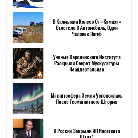
В Калмыкии Колесо От «Камаза»
Отлетело В Автомобиль, Один
Человек Погиб
Ученые Каролинского Института
Раскрыли Секрет Мускулатуры
Неандертальцев
Магнитосфера Земли Успокоилась
После Геомагнитного Шторма
В России Закрыли ИП Иноагента
Шаца*