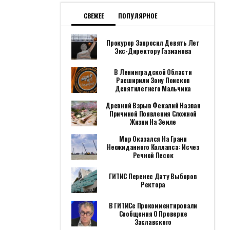
СВЕЖЕЕ
ПОПУЛЯРНОЕ
Прокурор Запросил Девять Лет
Экс-Директору Газманова
В Ленинградской Области
Расширили Зону Поисков
Девятилетнего Мальчика
Древний Взрыв Фекалий Назван
Причиной Появления Сложной
Жизни На Земле
Мир Оказался На Грани
Неожиданного Коллапса: Исчез
Речной Песок
ГИТИС Перенес Дату Выборов
Ректора
В ГИТИСе Прокомментировали
Сообщения О Проверке
Заславского