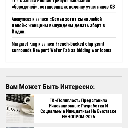
ТОР
к записи
Россия требует наказания
«бородачей», остановивших колонну участников СВ
Anonymous
к записи
«Семьи хотят сына любой
ценой»: женщины вынуждены делать аборт в
Индии.
Margaret King
к записи
French-backed chip giant
surrounds Newport Wafer Fab as bidding war looms
Вам Может Быть Интересно:
ГК «Полипласт» Представила
Инновационные Разработки И
Социальные Инициативы На Выставке
ИННОПРОМ-2026