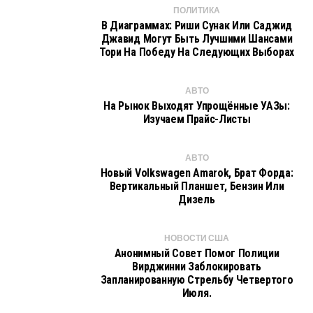
ПОЛИТИКА
В Диаграммах: Риши Сунак Или Саджид
Джавид Могут Быть Лучшими Шансами
Тори На Победу На Следующих Выборах
АВТО
На Рынок Выходят Упрощённые УАЗы:
Изучаем Прайс-Листы
АВТО
Новый Volkswagen Amarok, Брат Форда:
Вертикальный Планшет, Бензин Или
Дизель
НОВОСТИ США
Анонимный Совет Помог Полиции
Вирджинии Заблокировать
Запланированную Стрельбу Четвертого
Июля.