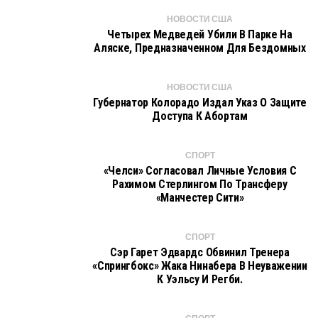
НОВОСТИ США
Четырех Медведей Убили В Парке На
Аляске, Предназначенном Для Бездомных
НОВОСТИ США
Губернатор Колорадо Издал Указ О Защите
Доступа К Абортам
СПОРТ
«Челси» Согласовал Личные Условия С
Рахимом Стерлингом По Трансферу
«Манчестер Сити»
СПОРТ
Сэр Гарет Эдвардс Обвинил Тренера
«Спрингбокс» Жака Нинабера В Неуважении
К Уэльсу И Регби.