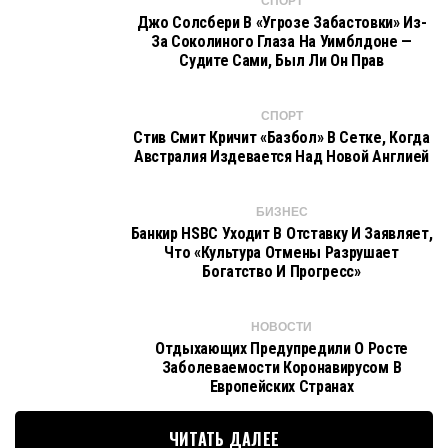
СПОРТ
Джо Солсбери В «угрозе Забастовки» Из-
За Соколиного Глаза На Уимблдоне —
Судите Сами, Был Ли Он Прав
СПОРТ
Стив Смит Кричит «Базбол» В Сетке, Когда
Австралия Издевается Над Новой Англией
БИЗНЕС
Банкир HSBC Уходит В Отставку И Заявляет,
Что «культура Отмены Разрушает
Богатство И Прогресс»
НОВОСТИ
Отдыхающих Предупредили О Росте
Заболеваемости Коронавирусом В
Европейских Странах
ЧИТАТЬ ДАЛЕЕ