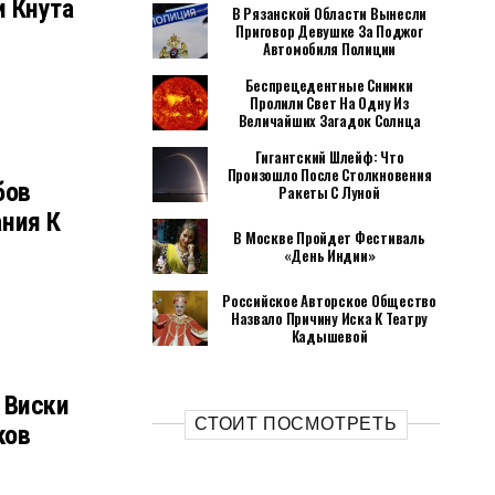
 Кнута
В Рязанской Области Вынесли
Приговор Девушке За Поджог
Автомобиля Полиции
Беспрецедентные Снимки
Пролили Свет На Одну Из
Величайших Загадок Солнца
Гигантский Шлейф: Что
Произошло После Столкновения
бов
Ракеты С Луной
ния К
В Москве Пройдет Фестиваль
«День Индии»
Российское Авторское Общество
Назвало Причину Иска К Театру
Кадышевой
 Виски
СТОИТ ПОСМОТРЕТЬ
ков