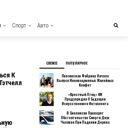
и
Спорт
Авто
СВЕЖЕЕ
ПОПУЛЯРНОЕ
ься К
Пензенская Фабрика Начала
Выпуск Инновационных Желейных
Тэтчелл
Конфет
«Крестный Отец» ИИ
Предупредил О Будущем
Искусственного Интеллекта
В Смоленске Проверят
Обстоятельства Смерти Двух
ьную
Человек При Падении Дерева