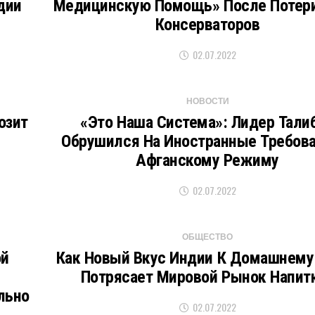
дии
Медицинскую Помощь» После Потери
Консерваторов
02.07.2022
НОВОСТИ
озит
«Это Наша Система»: Лидер Тали
Обрушился На Иностранные Требова
Афганскому Режиму
02.07.2022
ОБЩЕСТВО
ой
Как Новый Вкус Индии К Домашнему
Потрясает Мировой Рынок Напит
льно
02.07.2022