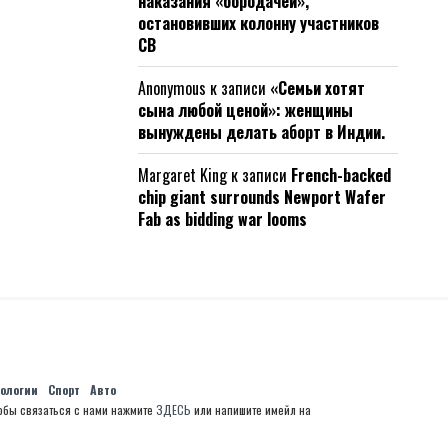
наказания «бородачей»,
остановивших колонну участников
СВ
Anonymous
к записи
«Семьи хотят
сына любой ценой»: женщины
вынуждены делать аборт в Индии.
Margaret King
к записи
French-backed
chip giant surrounds Newport Wafer
Fab as bidding war looms
нологии
Спорт
Авто
обы связаться с нами нажмите
ЗДЕСЬ
или напишите имейл на