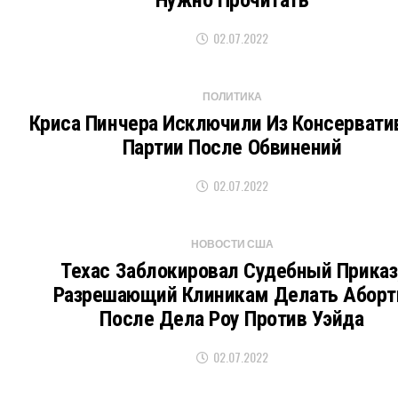
Нужно Прочитать
02.07.2022
ПОЛИТИКА
Криса Пинчера Исключили Из Консервати
Партии После Обвинений
02.07.2022
НОВОСТИ США
Техас Заблокировал Судебный Приказ
Разрешающий Клиникам Делать Абор
После Дела Роу Против Уэйда
02.07.2022