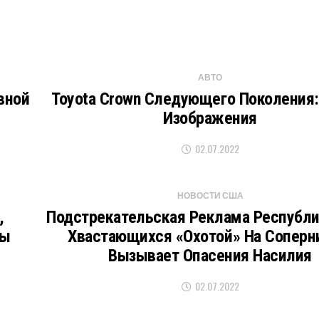
АВТО
вной
Toyota Crown Следующего Поколения
Изображения
02.07.2022
НОВОСТИ США
,
Подстрекательская Реклама Республи
ты
Хвастающихся «охотой» На Соперн
Вызывает Опасения Насилия
02.07.2022