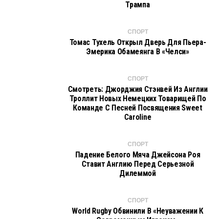
Трампа
СПОРТ
Томас Тухель Открыл Дверь Для Пьера-
Эмерика Обамеянга В «Челси»
СПОРТ
Смотреть: Джорджия Стэнвей Из Англии
Троллит Новых Немецких Товарищей По
Команде С Песней Посвящения Sweet
Caroline
СПОРТ
Падение Белого Мяча Джейсона Роя
Ставит Англию Перед Серьезной
Дилеммой
СПОРТ
World Rugby Обвинили В «неуважении К