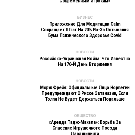
Современным Игрокам»
БИЗНЕС
Приложение Для Медитации Calm
Сокращает Штат На 20% Из-За Остывания
Бума Психического Здоровья Covid
НОВОСТИ
Российско-Украинская Война: Что Известно
На 170-Й День Вторжения
НОВОСТИ
Морж Фрейя: Официальные Лица Норвегии
Предупреждают О Риске Эвтаназии, Если
Толпа Не Будет Держаться Подальше
ОБЩЕСТВО
«Аренда Тадж-Махала»: Борьба За
Спасение Игрушечного Поезда
Дарджилинга