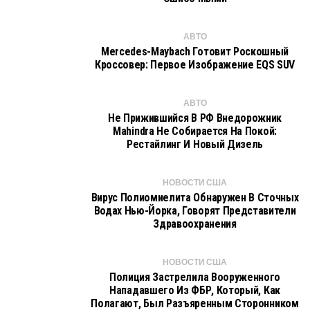
АВТО
Mercedes-Maybach Готовит Роскошный
Кроссовер: Первое Изображение EQS SUV
АВТО
Не Прижившийся В РФ Внедорожник
Mahindra Не Собирается На Покой:
Рестайлинг И Новый Дизель
НОВОСТИ США
Вирус Полиомиелита Обнаружен В Сточных
Водах Нью-Йорка, Говорят Представители
Здравоохранения
НОВОСТИ США
Полиция Застрелила Вооруженного
Нападавшего Из ФБР, Который, Как
Полагают, Был Разъяренным Сторонником