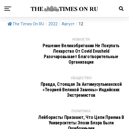
The Times On RU
/
2022
/
Август
/
12
НОВОСТИ
Решение Великобритании Не Покупать
Лекарство От Covid Evusheld
Разочаровывает Благотворительные
Организации
ОБЩЕСТВО
Правда, Стоящая За Антимусульманской
«теорией Великой Замены» Индийских
Экстремистов
ПОЛИТИКА
Лейбористы Признают, Что Цели Приема В
Университеты Эпохи Блэра Были
Ошибочными